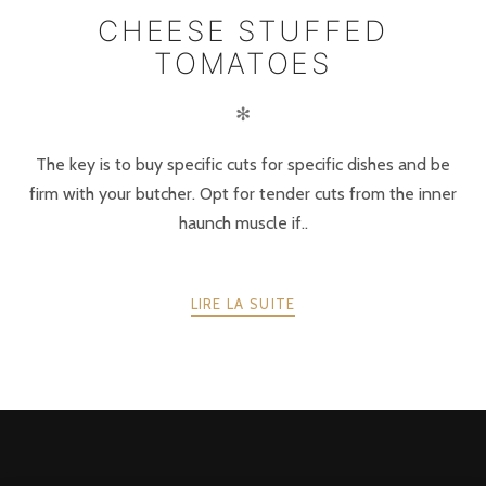
CHEESE STUFFED
TOMATOES
✻
The key is to buy specific cuts for specific dishes and be
firm with your butcher. Opt for tender cuts from the inner
haunch muscle if..
LIRE LA SUITE
POSTS
PRÉCÉDENTE
SUIVANT
NAVIGATION