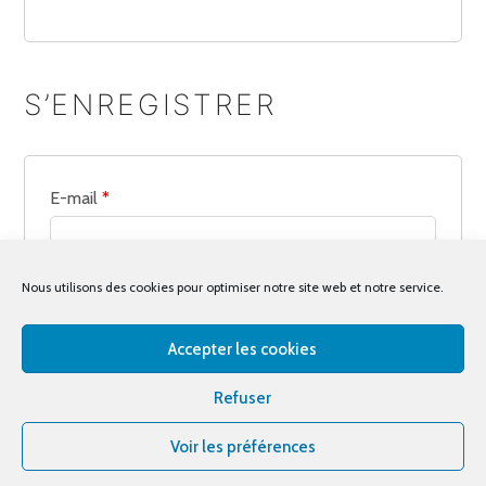
S’ENREGISTRER
E-mail
*
Un lien permettant de définir un nouveau mot de
Nous utilisons des cookies pour optimiser notre site web et notre service.
passe sera envoyé à votre adresse e-mail.
Accepter les cookies
Vos données personnelles seront utilisées pour
vous accompagner au cours de votre visite du site
Refuser
web, gérer l’accès à votre compte, et pour d’autres
Voir les préférences
raisons décrites dans notre
politique de