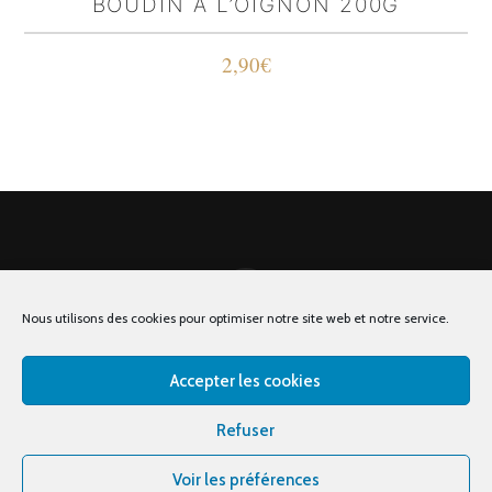
BOUDIN À L’OIGNON 200G
2,90
€
Nous utilisons des cookies pour optimiser notre site web et notre service.
MAISON CASTET LOGES 144-148, MARCHÉ VICTOR HUGO, place
Accepter les cookies
victor hugo - 31000 Toulouse
Refuser
© Maison Castet -
Mentions légales
Voir les préférences