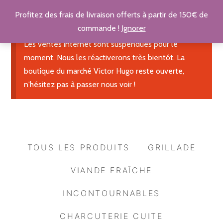
Profitez des frais de livraison offerts à partir de 150€ de
commande !
Ignorer
Les ventes internet sont suspendues pour le
moment. Nous les réactiverons très bientôt. La
boutique du marché Victor Hugo reste ouverte,
n'hésitez pas à passer nous voir !
TOUS LES PRODUITS
GRILLADE
VIANDE FRAÎCHE
INCONTOURNABLES
CHARCUTERIE CUITE